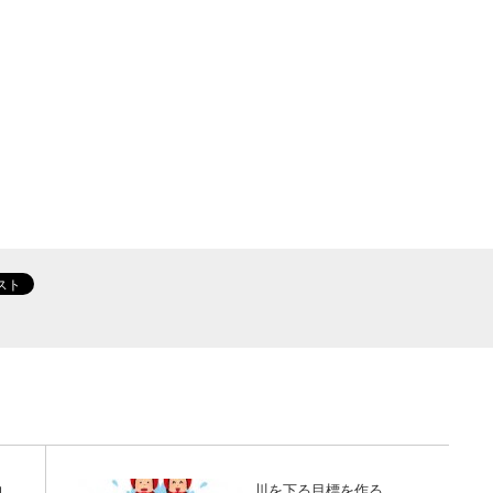
力
川を下る目標を作る。