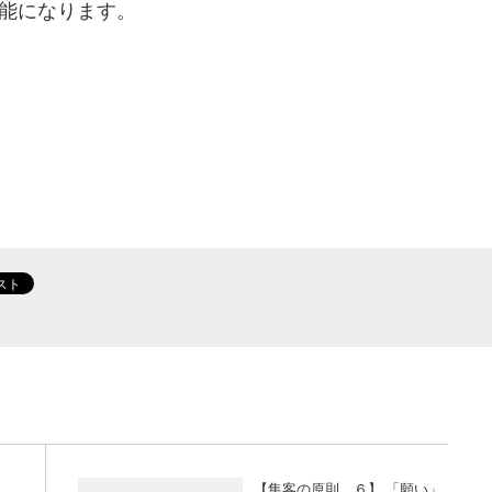
能になります。
【集客の原則 ６】 「願い」