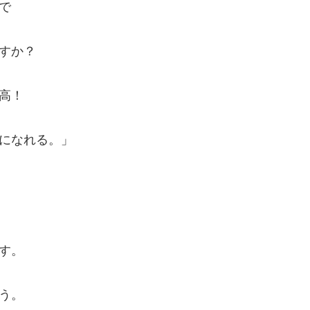
で
すか？
高！
になれる。」
す。
う。